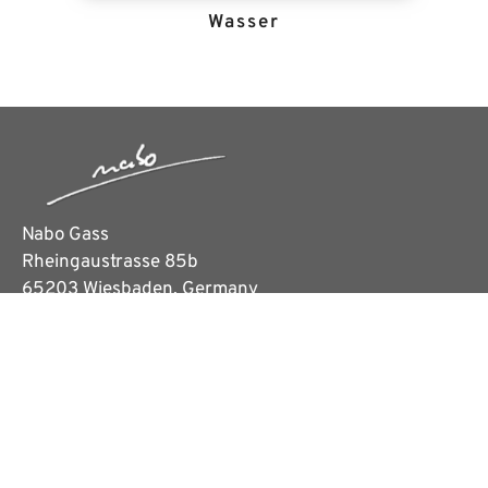
Wasser
Nabo Gass
Rheingaustrasse 85b
65203 Wiesbaden, Germany
Tel.: +49 (0) 176 232 64 375
E-Mail: nabo@nabo.de
LinkedIn
Instagram
Facebook
Pinterest
HOME