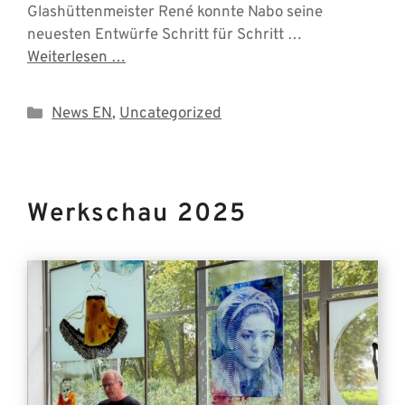
Glashüttenmeister René konnte Nabo seine
neuesten Entwürfe Schritt für Schritt …
Weiterlesen …
Categories
News EN
,
Uncategorized
Werkschau 2025