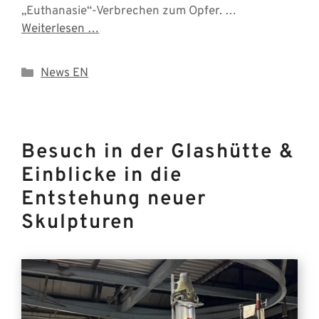
„Euthanasie“-Verbrechen zum Opfer. …
Weiterlesen …
Categories
News EN
Besuch in der Glashütte &
Einblicke in die
Entstehung neuer
Skulpturen