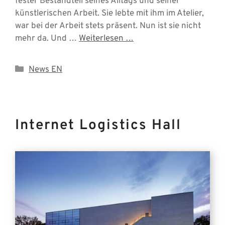
fester Bestandteil seines Alltags und seiner
künstlerischen Arbeit. Sie lebte mit ihm im Atelier,
war bei der Arbeit stets präsent. Nun ist sie nicht
mehr da. Und …
Weiterlesen …
Categories
News EN
Internet Logistics Hall