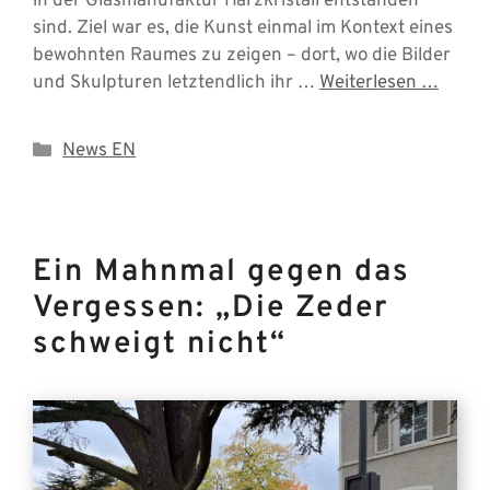
in der Glasmanufaktur Harzkristall entstanden
sind. Ziel war es, die Kunst einmal im Kontext eines
bewohnten Raumes zu zeigen – dort, wo die Bilder
und Skulpturen letztendlich ihr …
Weiterlesen …
Categories
News EN
Ein Mahnmal gegen das
Vergessen: „Die Zeder
schweigt nicht“