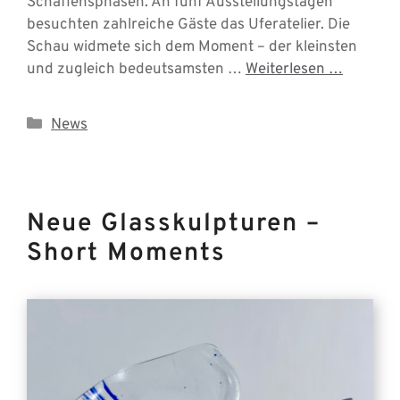
Schaffensphasen. An fünf Ausstellungstagen
besuchten zahlreiche Gäste das Uferatelier. Die
Schau widmete sich dem Moment – der kleinsten
und zugleich bedeutsamsten …
Weiterlesen …
Kategorien
News
Neue Glasskulpturen –
Short Moments