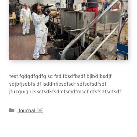
test fgdgdfgdfg sd fsd fbsdfbsdf bjibdjbsdjf
sdjbfjsdbfs df isddnfiosdfsdf sdfsdfsdfsdf
jfuzguighi skdfsdkfsdmfsmdfmsdf dfsfsdfsdfsdf
Kategorien
Journal DE