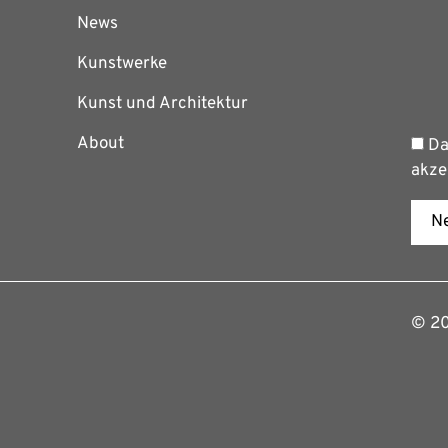
News
Kunstwerke
Kunst und Architektur
About
Da
akze
Ne
© 202