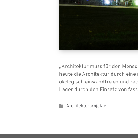
„Architektur muss für den Mensc
heute die Architektur durch ein
ökologisch einwandfreien und recy
Lager durch den Einsatz von fas
Kategorien
Architekturprojekte