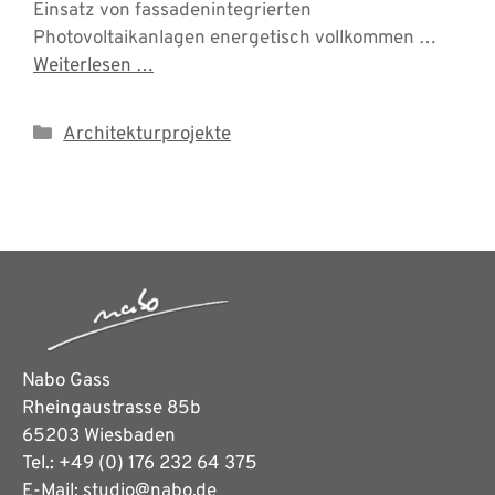
Einsatz von fassadenintegrierten
Photovoltaikanlagen energetisch vollkommen …
Weiterlesen …
Kategorien
Architekturprojekte
Nabo Gass
Rheingaustrasse 85b
65203 Wiesbaden
Tel.: +49 (0) 176 232 64 375
E-Mail: studio@nabo.de