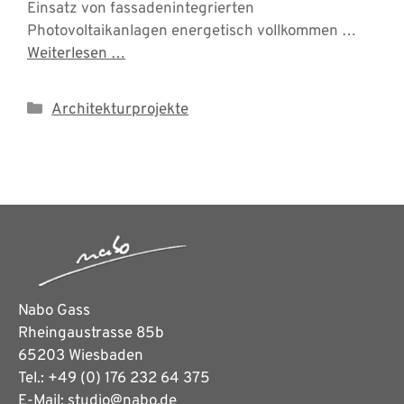
Einsatz von fassadenintegrierten
Photovoltaikanlagen energetisch vollkommen …
Weiterlesen …
Kategorien
Architekturprojekte
Nabo Gass
Rheingaustrasse 85b
65203 Wiesbaden
Tel.: +49 (0) 176 232 64 375
E-Mail: studio@nabo.de