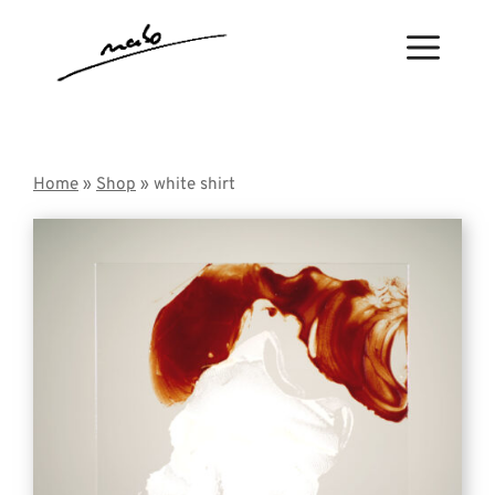
Zum
Inhalt
Menü
springen
Home
»
Shop
» white shirt