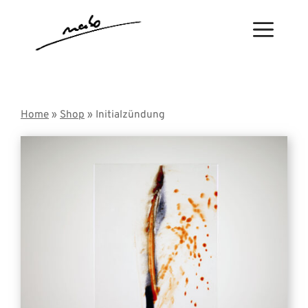
Zum
Inhalt
Menü
springen
Home
»
Shop
» Initialzündung